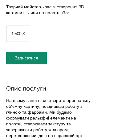
Творчий майстер-клас зі створення 3D
картини з глини на полотні 🎨✨
1 600
українських
1 600 ₴
гривень
Записатися
Опис послуги
На цьому занятті ви створите оригінальну
об’ємну картину, поєднавши роботу з
глиною та фарбами. Ми будемо
формувати рельєфні елементи на
полотні, створювати текстуру та
завершувати роботу кольором,
перетворюючи ідею на справжній арт-