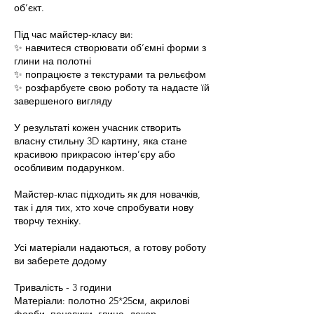
об’єкт.
Під час майстер-класу ви:
✨ навчитеся створювати об’ємні форми з
глини на полотні
✨ попрацюєте з текстурами та рельєфом
✨ розфарбуєте свою роботу та надасте їй
завершеного вигляду
У результаті кожен учасник створить
власну стильну 3D картину, яка стане
красивою прикрасою інтер’єру або
особливим подарунком.
Майстер-клас підходить як для новачків,
так і для тих, хто хоче спробувати нову
творчу техніку.
Усі матеріали надаються, а готову роботу
ви заберете додому
Тривалість - 3 години
Матеріали: полотно 25*25см, акрилові