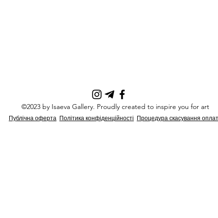
©2023 by Isaeva Gallery. Proudly created to inspire you for art
Пуб
лічна оферта
Політика конфід
енц
ійності
Процедура скасування опла