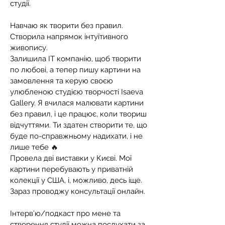
студії.
Навчаю як творити без правил.
Створила напрямок інтуїтивного
живопису.
Залишила ІТ компанію, щоб творити
по любові, а тепер пишу картини на
замовлення та керую своєю
улюбленою студією творчості Isaeva
Gallery. Я вчилася малювати картини
без правил, і це працює, коли твориш
відчуттями. Ти здатен створити те, що
буде по-справжньому надихати, і не
лише тебе 🔥
Провела дві виставки у Києві. Мої
картини перебувають у приватній
колекції у США, і, можливо, десь іще.
Зараз проводжу консультації онлайн.
Інтерв’ю/подкаст про мене та
створення студії можна послухати за