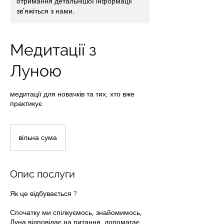
отримання детальнішої інформації
зв’яжіться з нами.
Медитації з
Луною
медитації для новачків та тих, хто вже
практикує
вільна
сума
вільна сума
Опис послуги
Як це відбувається ?
Спочатку ми спілкуємось, знайомимось,
Луна відповідає на питання, допомагає