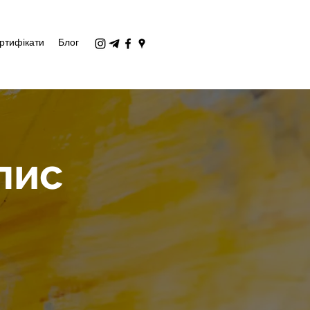
ртифікати
Блог
пис