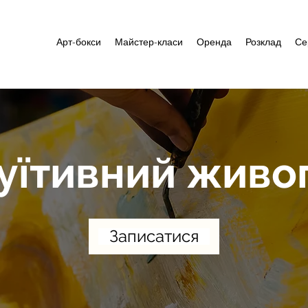
Арт-бокси
Майстер-класи
Оренда
Розклад
Се
туїтивний живо
Записатися