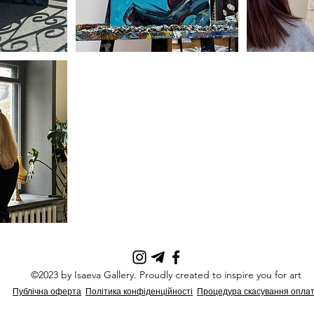
©2023 by Isaeva Gallery. Proudly created to inspire you for art
Пуб
лічна оферта
Політика конфід
енц
ійності
Процедура скасування опла