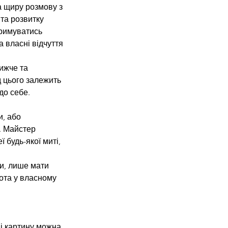
та щиру розмову з
 та розвитку
тримуватись
а власні відчуття
лижче та
д цього залежить
до себе.
и, або
. Майстер
 будь-якої миті,
ти, лише мати
бота у власному
і картину можна