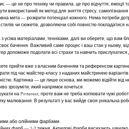
ис — це не про техніку чи правила, це про відчуття, емоції 
ути використаний як метод для зняття стресу, самопізнання
ловна мета — розкрити потенціал кожного. Нема потреби до
, стилів чи сюжетів, дозволяючи собі повністю покладатися н
з усіма матеріалами, техніками, далі ви оберете, що вам б
 своє бачення. Важливий саме процес і ваш стан у ньому, ві
тер допоможе подолати всі страхи та навчить прислухатися 
жете прийти вже з власним баченням та референсом картин
ати під час майстер-класу з наданих майстринею варіантів
дністю. Картинка — це лише основа, ми можемо відійти від неї
во зрозуміти, який напрямок хочеться.
кати на Pinterest, проте вам не треба копіювати чужі робо
тку малювання. В результаті у вас вийде своя унікальна ро
ими або олійними фарбами.
ійних фарб — 1-2 тижня. Акрилові фарби висихають швидко 