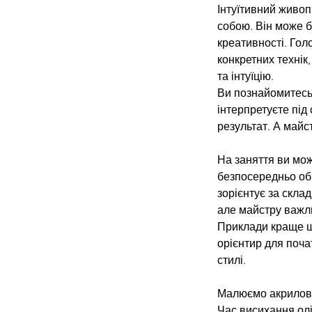
Інтуїтивний живоп
собою. Він може б
креативності. Го
конкретних технік
та інтуїцію.
Ви познайомитесь 
інтерпретуєте під
результат. А майс
На заняття ви мо
безпосередньо обр
зорієнтує за скла
але майстру важли
Приклади краще шу
орієнтир для поча
стилі.
Малюємо акрилов
Час висихання ол