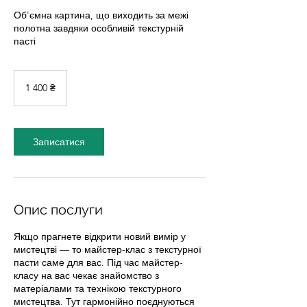
Об'ємна картина, що виходить за межі
полотна завдяки особливій текстурній
пасті
1 400
українських
1 400 ₴
гривень
Записатися
Опис послуги
Якщо прагнете відкрити новий вимір у
мистецтві — то майстер-клас з текстурної
пасти саме для вас. Під час майстер-
класу на вас чекає знайомство з
матеріалами та технікою текстурного
мистецтва. Тут гармонійно поєднуються