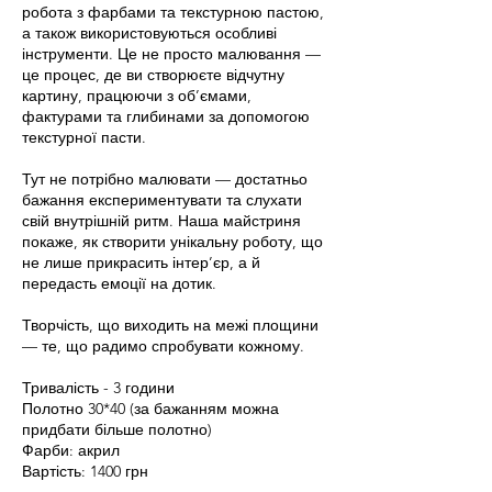
робота з фарбами та текстурною пастою,
а також використовуються особливі
інструменти. Це не просто малювання —
це процес, де ви створюєте відчутну
картину, працюючи з об’ємами,
фактурами та глибинами за допомогою
текстурної пасти.
Тут не потрібно малювати — достатньо
бажання експериментувати та слухати
свій внутрішній ритм. Наша майстриня
покаже, як створити унікальну роботу, що
не лише прикрасить інтер’єр, а й
передасть емоції на дотик.
Творчість, що виходить на межі площини
— те, що радимо спробувати кожному.
Тривалість - 3 години
Полотно 30*40 (за бажанням можна
придбати більше полотно)
Фарби: акрил
Вартість: 1400 грн