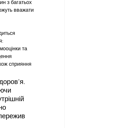
ин з багатьох 
ожуть вважати 
диться 
я:
мооцінки та 
щення 
акож сприяння 
доров'я. 
ючи 
трішній 
но 
 пережив 