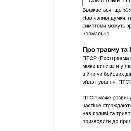
Вважається, що 50%
Нав'язливі думки, н
симптоми можуть з
нормально.
Про травму та
ПТСР (Посттравмати
може виникати у лю
війни чи бойових ді
зґвалтування. ПТСР
ПТСР може розвинут
частіше страждають
нав'язливі та триво
призводити до приг