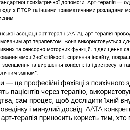
тандартної психіатричної допомоги. Арт-терапія — од
й люди з ПТСР та іншими травматичними розладами м
исним.
ької асоціації арт-терапії (AATA), арт-терапія прово
мованим арт-терапевтом. Вона використовується дл
ивних та сенсорно-моторних функцій, підвищення са
овання емоційної стійкості, сприяння інсайту, покра
, зменшення та вирішення конфліктів і дистресу, а т
огічним змінам".
и — це професійні фахівці з психічного з
ть пацієнтів через терапію, використову
тва, сам процес, щоб дослідити їхній вну
 поведінку і минулий досвід. AATA конкрет
 арт-терапія приносить користь тим, хто