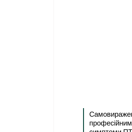
Самовиражен
професійним
симптоми П