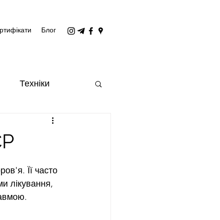
ртифікати
Блог
Техніки
СР
в'я. Її часто 
и лікування, 
авмою. 