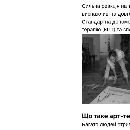
Сильна реакція на
виснажливі та довг
Стандартна допомог
терапію (КПТ) та сп
Що таке арт-те
Багато людей отрим