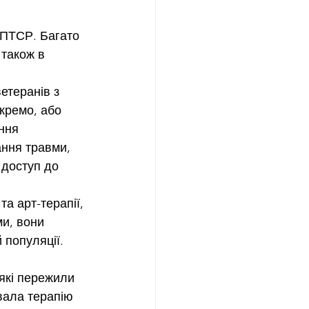
 ПТСР. Багато 
також в 
етеранів з 
кремо, або 
ння 
ання травми, 
 доступ до 
а арт-терапії, 
и, вони 
 популяції. 
 які пережили 
вала терапію 