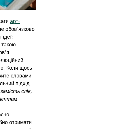
аги 
арт-
не обов'язково 
 ідеї:
 такою 
в'я. 
олюційний 
ю. Коли щось 
жите словами 
ьний підхід 
замість слів, 
ієнтам 
сно 
ібно отримати 