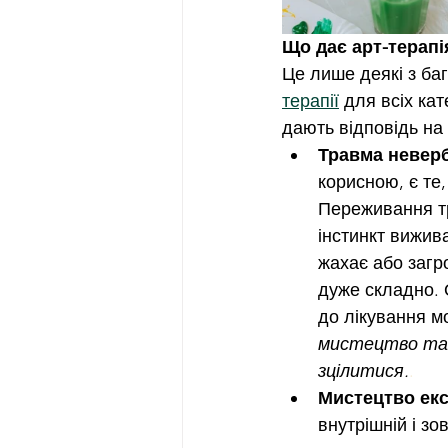
Що дає арт-терап
Це лише деякі з ба
терапії
 для всіх ка
дають відповідь на 
Травма невер
корисною, є те
Переживання тр
інстинкт вижив
жахає або загр
дуже складно. 
до лікування м
мистецтво та 
зцілитися.
.
Мистецтво екс
внутрішній і зо