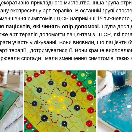
екоративно-прикладного мистецтва. Інша група отр
ну експресивну арт-терапію. В останній групі спосте
зменшення симптомів ПТСР наприкінці 16-тижневого 
я пацієнтів, які чинять опір допомозі.
 Група дослі
може арт-терапія допомогти пацієнтам з ПТСР, які пог
рати участь у лікуванні. Вони виявили, що пацієнти б
 арт-терапії і дотримуватися її. Вони краще висловлю
ворювали спогади і мали зменшення симптомів, таких я