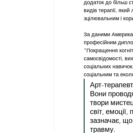
додаток до більш с
видів терапії, яки
зцілювальним і кор
За даними Американс
професійним дипло
"Покращення когніт
самосвідомості, вих
соціальних навичок
соціальним та екол
Арт-терапевт
Вони проводя
твори мистец
світ, емоції,
зазначає, що
травму.