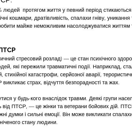
 людей  протягом життя у певний період стикаються 
ічні кошмари, дратівливість, спалахи гніву, уникання т
робити майже неможливим насолоджуватися життям т
 ПТСР
чний стресовий розлад) — це стан психічного здоров
дей, які пережили травматичні події. Наприклад, ста
й, стихійної катастрофи, серйозної аварії, терористич
 викликає страх, відчуття безпорадності та жах. 
ися у будь-кого внаслідок травми. Деякі групи насел
 від ПТСР, — це жінки та ветерани бойових дій. ПТС
жні думки і сильні емоції. Він може викликати спалахи
ніченого стану людини.