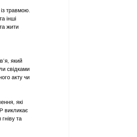
із травмою.  
а інші 
а жити 
'я, який 
ли свідками 
ного акту чи 
ення, які 
Р викликає 
 гніву та 