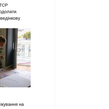
ТСР 
одолати. 
ведінкову 
ікування на 