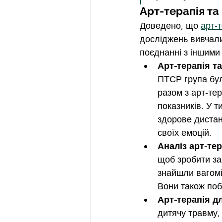
Арт-терапія та
Доведено, що 
арт-
досліджень вивчали
поєднанні з іншими 
Арт-терапія т
ПТСР група бул
разом з арт-те
показників. У 
здорове дистан
своїх емоцій.
Аналіз арт-тер
щоб зробити за
знайшли вагомі 
Вони також поб
Арт-терапія дл
дитячу травму,