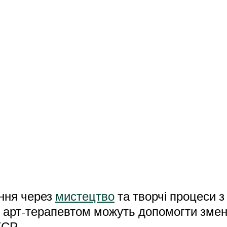
ня через 
мистецтво
 та творчі процеси з
 арт-терапевтом можуть допомогти зме
ТСР.