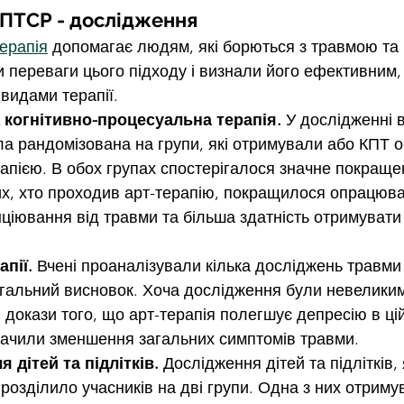
 ПТСР - дослідження
терапія
 допомагає людям, які борються з травмою та
 переваги цього підходу і визнали його ефективним, 
видами терапії.
а когнітивно-процесуальна терапія.
 У дослідженні в
а рандомізована на групи, які отримували або КПТ о
рапією. В обох групах спостерігалося значне покраще
тих, хто проходив арт-терапію, покращилося опрацюв
ціювання від травми та більша здатність отримувати
апії.
 Вчені проаналізували кілька досліджень травми т
гальний висновок. Хоча дослідження були невеликим
докази того, що арт-терапія полегшує депресію в цій
ачили зменшення загальних симптомів травми.
я дітей та підлітків.
 Дослідження дітей та підлітків,
 розділило учасників на дві групи. Одна з них отриму