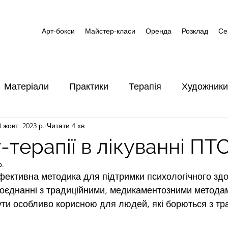
Арт-бокси
Майстер-класи
Оренда
Розклад
Се
Матеріали
Практики
Терапія
Художники
0 жовт. 2023 р.
Читати 4 хв
Дівич-вечір
-терапії в лікуванні ПТ
р.
фективна методика для підтримки психологічного здоро
оєднанні з традиційними, медикаментозними методам
ути особливо корисною для людей, які борються з тр