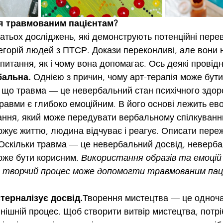
ія травмованим пацієнтам?
гатьох досліджень, які демонструють потенційні перев
тегорій людей з ПТСР. Докази переконливі, але вони 
питання, як і чому вона допомагає. Ось деякі провідні
бальна.
 Однією з причин, чому арт-терапія може бути
, що травма — це невербальний стан психічного здоро
авми є глибоко емоційним. В його основі лежить ев
ання, який може передувати вербальному спілкуванн
ожує життю, людина відчуває і реагує. Описати пере
Оскільки травма — це невербальний досвід, невербал
оже бути корисним. 
Використання образів та емоцій 
творчий процес може допомогти травмованим пац
терналізує досвід.
Творення мистецтва — це одноча
внішній процес. Щоб створити витвір мистецтва, потр