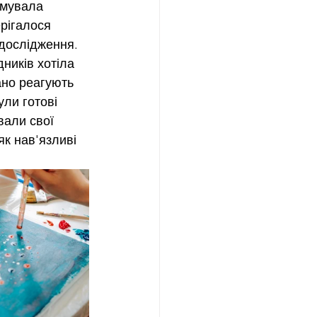
имувала 
рігалося 
дослідження.
дників хотіла 
ано реагують 
ули готові 
вали свої 
к нав'язливі 